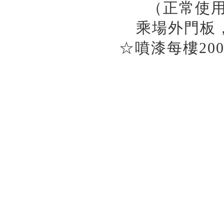
（正常使用
乘場外門板
☆噴漆每樓20